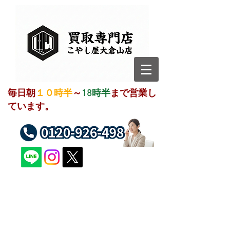
毎日朝
１０時半
～
18時半
まで営業し
ています。