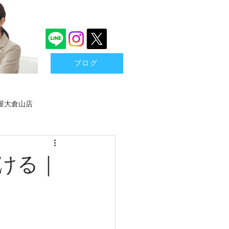
ブログ
屋大倉山店
買取
港北区金券買取
やける｜
石・ジュエリー
骨董品
もちゃ
カメラ
ミシン