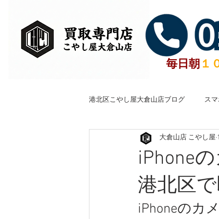
毎日朝
１
港北区こやし屋大倉山店ブログ
スマ
大倉山店 こやし屋
横浜港北区古銭金貨銀貨買取聖徳太
iPho
無料で包丁研ぎいたします。
港北区で
iPhone
古銭・記念硬貨
武器・刀剣