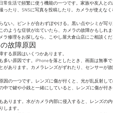
ラは、日常生活で頻繁に使う機能の一つです。家族や友人と
撮ったり、SNSに写真を投稿したり。カメラが使えなく
品買取店
バイト募集
新品スマホ買取
らない。ピントが合わずぼやける。黒い点やシミが写り
このような症状が出ていたら、カメラの故障かもしれま
eのカメラ修理をお探しなら、こやし屋大倉山店にご相談く
メラの故障原因
が故障する原因はいくつかあります。
も多い原因です。iPhoneを落としたとき、画面は無事
とがあります。カメラレンズがずれたり、センサーが故
原因の一つです。レンズに傷が付くと、光が乱反射して
の中で鍵や小銭と一緒にしていると、レンズに傷が付き
もあります。水がカメラ内部に侵入すると、レンズの内
りします。