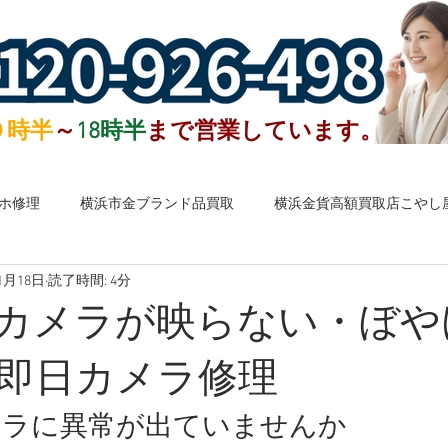
０時半
～
18時半
まで営業しています。
ホ修理
横浜市金ブランド品買取
横浜金貨高額買取店こやし
1月18日
読了時間: 4分
子お札など外国銭高額買取
港北区ブランド買取
港北区お酒
neのカメラが映らない・ぼ
港北区買取店
金・プラチナ
ブランドバッグ・時計
宝
即日カメラ修理
のカメラに異常が出ていませんか
金券・株主優待券
ハガキ・切手・テレカ
お酒
お