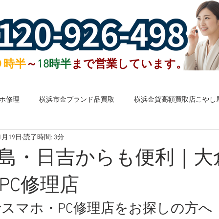
０時半
～
18時半
まで営業しています。
ホ修理
横浜市金ブランド品買取
横浜金貨高額買取店こやし
1月19日
読了時間: 3分
子お札など外国銭高額買取
港北区ブランド買取
港北区お酒
島・日吉からも便利｜大
港北区買取店
金・プラチナ
ブランドバッグ・時計
宝
PC修理店
スマホ・PC修理店をお探しの方へ
金券・株主優待券
ハガキ・切手・テレカ
お酒
お