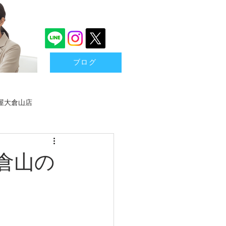
ブログ
屋大倉山店
買取
港北区金券買取
倉山の
石・ジュエリー
骨董品
もちゃ
カメラ
ミシン