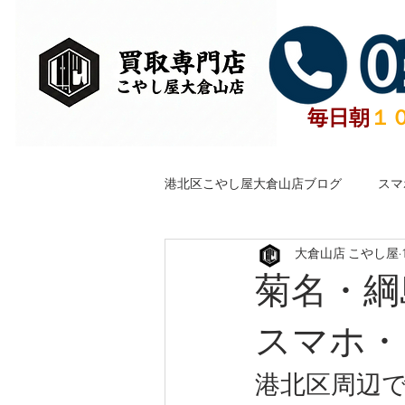
毎日朝
１
港北区こやし屋大倉山店ブログ
スマ
大倉山店 こやし屋
横浜港北区古銭金貨銀貨買取聖徳太
菊名・綱
無料で包丁研ぎいたします。
スマホ・
港北区周辺で
古銭・記念硬貨
武器・刀剣