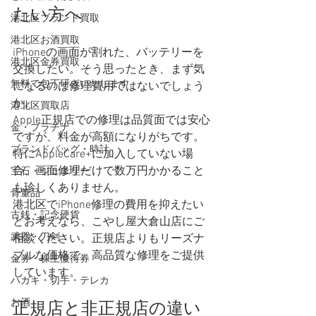
たい方へ
港北区ブランド買取
港北区お酒買取
iPhoneの画面が割れた、バッテリーを
港北区金券買取
交換したい。そう思ったとき、まず気
無料で包丁研ぎいたします。
になるのは修理費用ではないでしょう
か。
港北区買取店
Apple正規店での修理は品質面では安心
金・プラチナ
ですが、料金が高額になりがちです。
ブランドバッグ・時計
特にAppleCare+に加入していない場
合、画面修理だけで数万円かかること
宝石・ジュエリー
も珍しくありません。
骨董品
港北区でiPhone修理の費用を抑えたい
古銭・記念硬貨
とお考えなら、こやし屋大倉山店にご
武器・刀剣
相談ください。正規店よりもリーズナ
ブルな価格で、高品質な修理をご提供
金券・株主優待券
しています。
ハガキ・切手・テレカ
お酒
正規店と非正規店の違い