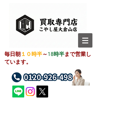
毎日朝
１０時半
～
18時半
まで営業し
ています。