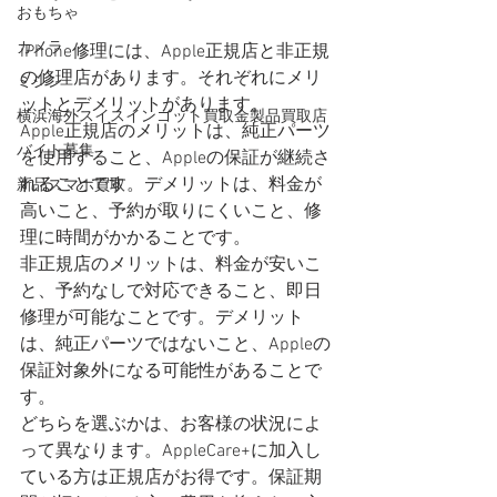
おもちゃ
カメラ
iPhone修理には、Apple正規店と非正規
の修理店があります。それぞれにメリ
ミシン
ットとデメリットがあります。
横浜海外スイスインゴット買取金製品買取店
Apple正規店のメリットは、純正パーツ
バイト募集
を使用すること、Appleの保証が継続さ
れることです。デメリットは、料金が
新品スマホ買取
高いこと、予約が取りにくいこと、修
理に時間がかかることです。
非正規店のメリットは、料金が安いこ
と、予約なしで対応できること、即日
修理が可能なことです。デメリット
は、純正パーツではないこと、Appleの
保証対象外になる可能性があることで
す。
どちらを選ぶかは、お客様の状況によ
って異なります。AppleCare+に加入し
ている方は正規店がお得です。保証期