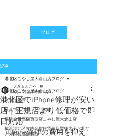
ブログ
記事
港北区こやし屋大倉山店ブログ
大倉山店 こやし屋
港北区こやし屋大倉山店ブログ
1月18日
読了時間: 4分
港北区でiPhone修理が安い
スマホ修理
店｜正規店より低価格で即
横浜市金ブランド品買取
横浜金貨高額買取店こやし屋大倉山店
日対応
横浜港北区古銭金貨銀貨買取聖徳太子お札な
iPhone修理の費用を抑え
ど外国銭高額買取