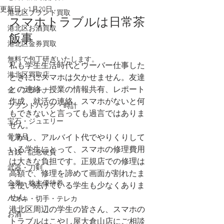
更新日：
1月20日
港北区ブランド買取
スマホトラブルは日常茶
港北区お酒買取
飯事
港北区金券買取
無料で包丁研ぎいたします。
私も学生生活時代とウーバー仕事した
港北区買取店
ときににスマホは欠かせません。友達
との連絡、授業の情報共有、レポート
金・プラチナ
作成、就活の連絡。スマホがないと何
ブランドバッグ・時計
もできないと言っても過言ではありま
宝石・ジュエリー
せん。
骨董品
しかし、アルバイト代でやりくりして
いる学生にとって、スマホの修理費用
古銭・記念硬貨
は大きな負担です。正規店での修理は
武器・刀剣
高額で、修理を諦めて画面が割れたま
金券・株主優待券
ま使い続けている学生も少なくありま
せん。
ハガキ・切手・テレカ
港北区周辺の学生の皆さん、スマホの
お酒
トラブルはこやし屋大倉山店にご相談