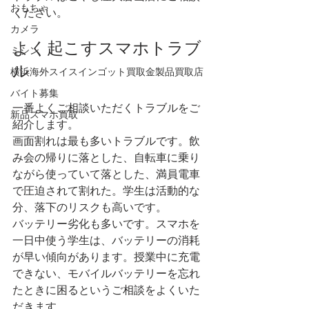
おもちゃ
ください。
カメラ
よく起こすスマホトラブ
ミシン
ル
横浜海外スイスインゴット買取金製品買取店
バイト募集
一番よくご相談いただくトラブルをご
新品スマホ買取
紹介します。
画面割れは最も多いトラブルです。飲
み会の帰りに落とした、自転車に乗り
ながら使っていて落とした、満員電車
で圧迫されて割れた。学生は活動的な
分、落下のリスクも高いです。
バッテリー劣化も多いです。スマホを
一日中使う学生は、バッテリーの消耗
が早い傾向があります。授業中に充電
できない、モバイルバッテリーを忘れ
たときに困るというご相談をよくいた
だきます。