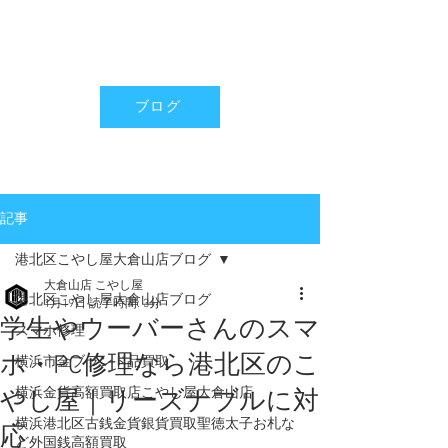
ブログ
記事
港北区こやし屋大倉山店ブログ
大倉山店 こやし屋
港北区こやし屋大倉山店ブログ
1月19日
読了時間: 3分
学生やウーバーさんのスマ
スマホ修理
ホ・PC修理なら港北区のこ
横浜市金ブランド品買取
横浜金貨高額買取店こやし屋大倉山店
やし屋｜リーズナブルに対
横浜港北区古銭金貨銀貨買取聖徳太子お札な
応
ど外国銭高額買取