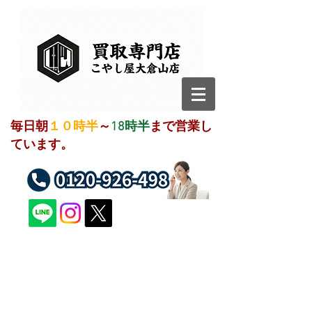
毎日朝
１０時半
～
18時半
まで営業し
ています。