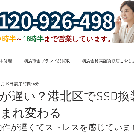
０時半
～
18時半
まで営業しています。
ホ修理
横浜市金ブランド品買取
横浜金貨高額買取店こやし
1月19日
読了時間: 4分
子お札など外国銭高額買取
港北区ブランド買取
港北区お酒
が遅い？港北区でSSD換
港北区買取店
金・プラチナ
ブランドバッグ・時計
宝
生まれ変わる
動作が遅くてストレスを感じていま
金券・株主優待券
ハガキ・切手・テレカ
お酒
お