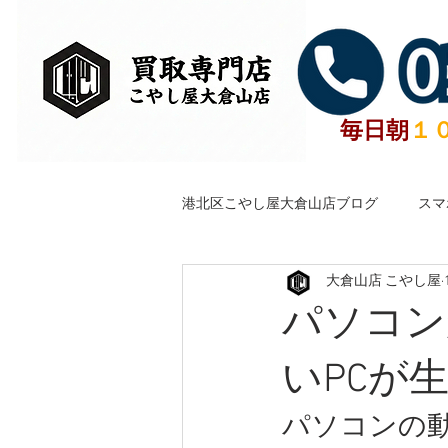
毎日朝
１
港北区こやし屋大倉山店ブログ
スマ
大倉山店 こやし屋
横浜港北区古銭金貨銀貨買取聖徳太
パソコン
無料で包丁研ぎいたします。
いPCが
パソコンの
古銭・記念硬貨
武器・刀剣