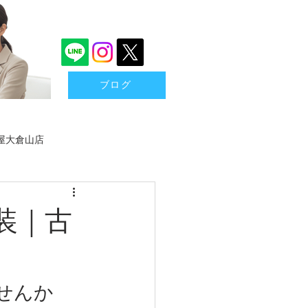
ブログ
屋大倉山店
買取
港北区金券買取
装｜古
石・ジュエリー
骨董品
せんか
もちゃ
カメラ
ミシン