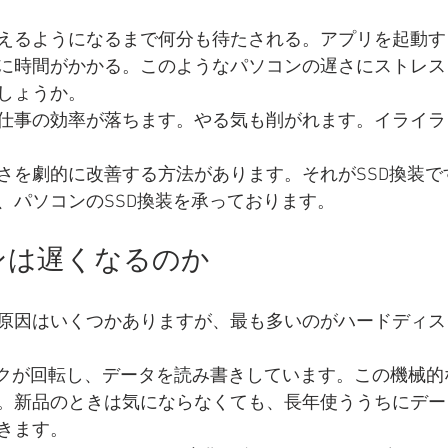
えるようになるまで何分も待たされる。アプリを起動す
に時間がかかる。このようなパソコンの遅さにストレス
品買取店
バイト募集
新品スマホ買取
しょうか。
仕事の効率が落ちます。やる気も削がれます。イライラ
さを劇的に改善する方法があります。それがSSD換装で
、パソコンのSSD換装を承っております。
ンは遅くなるのか
原因はいくつかありますが、最も多いのがハードディスク
スクが回転し、データを読み書きしています。この機械的
。新品のときは気にならなくても、長年使ううちにデー
きます。