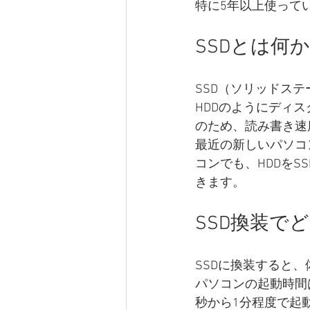
特に5年以上使って
SSDとは何か
SSD（ソリッドス
HDDのようにディ
のため、読み書き速
最近の新しいパソコ
コンでも、HDDを
きます。
SSD換装で
SSDに換装すると
パソコンの起動時間は
秒から1分程度で起