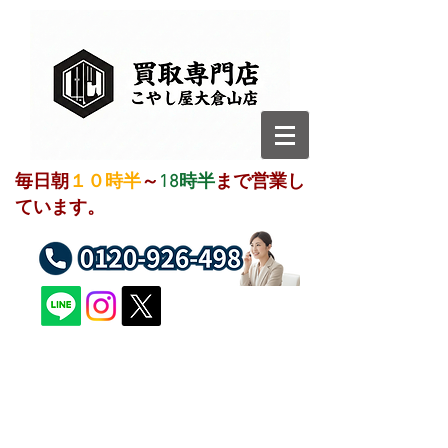
毎日朝
１０時半
～
18時半
まで営業し
ています。